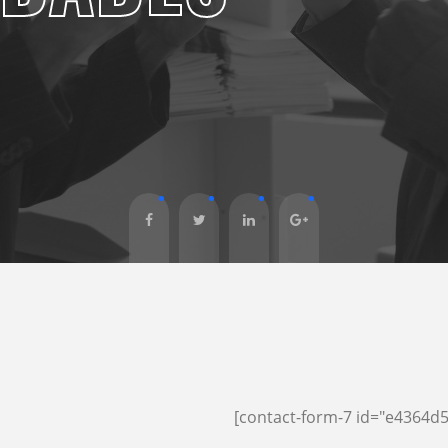
[contact-form-7 id="e4364d5"